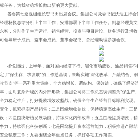
标任务，为我省稳增长做出新的更大贡献。
省委第七巡视组组长贺书田出席会议。集团公司党委书记沈浩主持会
经理杨悦总结分析上半年工作，安排部署下半年工作任务。副总经理黄文
永智，分别作了生产运行、销售经营、投资与项目建设、财务运行及增收
司领导班子成员、监事会成员、董事会秘书、总经理助理参加会议。
杨悦指出，上半年，面对国内经济下行、能化市场疲软、油品销售不
定了“保生存、求发展”的工作总基调，果断实施“深化改革、产融结合、
收节支”等一系列重大策略，全力稳增长、调结构、保效益，确保了经济
年，面对复杂严峻的内外部形势，集团公司将工作总基调调整为“保生产
全力稳定生产，打好提质增效攻坚战，确保全年生产经营目标顺利实现。
变化，抓紧抓实产品销售；二是围绕增收创效，保持稳定高效生产；三是
设；四是围绕培植发展动能，持续深化内部改革；五是围绕提质增效，精
争力，持续强化科技创新；七是围绕提升资本运营
能力，积极推进产融结
安全稳定工作；九要围绕全年重点任务，抓好各项工作落实。