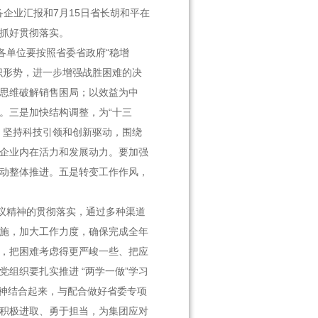
企业汇报和7月15日省长胡和平在
抓好贯彻落实。
各单位要按照省委省政府“稳增
识形势，进一步增强战胜困难的决
思维破解销售困局；以效益为中
。三是加快结构调整，为“十三
；坚持科技引领和创新驱动，围绕
企业内在活力和发展动力。要加强
动整体推进。五是转变工作作风，
议精神的贯彻落实，通过多种渠道
施，加大工作力度，确保完成全年
，把困难考虑得更严峻一些、
把应
组织要扎实推进 “两学一做”学习
精神结合起来，与配合做好省委专项
积极进取、勇于担当，为集团应对