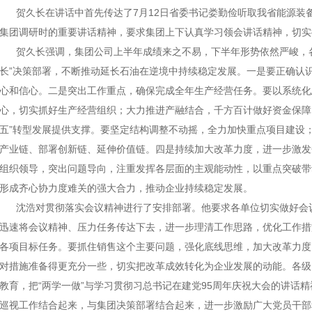
贺久长在讲话中首先传达了7月12日省委书记娄勤俭听取我省能源装备
集团调研时的重要讲话精神，要求集团上下认真学习领会讲话精神，切实
贺久长强调，集团公司上半年成绩来之不易，下半年形势依然严峻，
长”决策部署，不断推动延长石油在逆境中持续稳定发展。一是要正确认
心和信心。二是突出工作重点，确保完成全年生产经营任务。要以系统化
心，切实抓好生产经营组织；大力推进产融结合
，千方百计做好资金保障
五”转型发展提供支撑。要坚定结构调整不动摇，全力加快重点项目建设
产业链、部署创新链、延伸价值链。四是持续加大改革力度，进一步激发
组织领导，突出问题导向，注重发挥各层面的主观能动性，以重点突破带
形成齐心协力度难关的强大合力，推动企业持续稳定发展。
沈浩对贯彻落实会议精神进行了安排部署。他要求各单位切实做好会
迅速将会议精神、压力任务传达下去，进一步理清工作思路，优化工作措
各项目标任务。要抓住销售这个主要问题，强化底线思维，加大改革力度
对措施准备得更充分一些，切实把改革成效转化为企业发展的动能。各级党
教育，把“两学一做”与学习贯彻习总书记在建党95周年庆祝大会的讲话
巡视工作结合起来，与集团决策部署结合起来，进一步激励广大党员干部