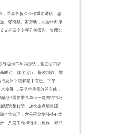
议，董事长贺久长作重要讲话，总
强、张凯颙、罗万明，总会计师康
节支等四个专项分析报告。集团公
畅等极为不利的形势，集团公司确
创新驱动、优化运行、提质增效、增
运行总体平稳和稳中有进。下半
、求发展”，要坚持质量效益主线，
杨悦部署要求各单位一是围绕市场
围绕调整转型，加快重点项目建
细企业管理；六是围绕增强核心竞
合；八是围绕和谐企业建设，狠抓