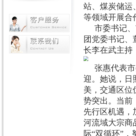
站、煤炭储运
等领域开展合
市委书记、
团党委书记、
长李在武主持
张惠代表市
迎。她说，日
美，交通区位
势突出。当前
先行区机遇，
河流域大宗商
际“双循环”