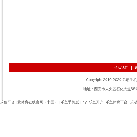
联系我们
|
Copyright 2010-2020 乐动
地址：西安市未央区石化大道68号
乐鱼平台
|
爱体育在线官网（中国）
|
乐鱼手机版
|
leyu乐鱼开户_乐鱼体育平台
|
乐