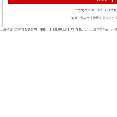
Copyright 2010-2020 乐动
地址：西安市未央区石化大道68号
乐鱼平台
|
爱体育在线官网（中国）
|
乐鱼手机版
|
leyu乐鱼开户_乐鱼体育平台
|
乐