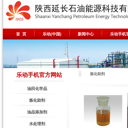
首 页
乐动(中国)
新闻中心
乐动手机
乐动手机官方网站
炼化助剂
油田化学品
炼化助剂
油品添加剂
水处理剂