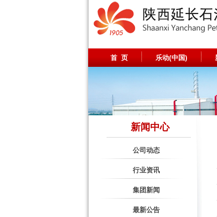
首 页
乐动(中国)
新闻中心
公司动态
行业资讯
集团新闻
最新公告