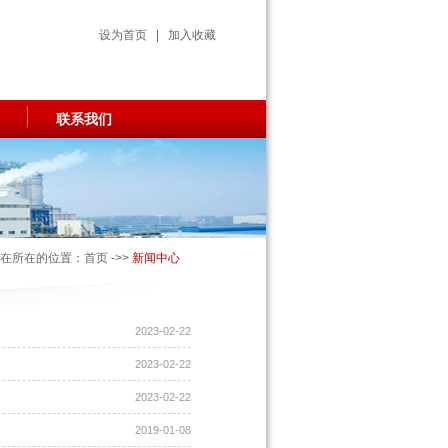
设为首页
|
加入收藏
联系我们
在所在的位置：首页 ->>
新闻中心
2023-02-22
2023-02-22
2023-02-22
2019-01-08