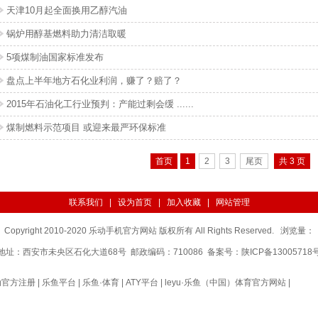
天津10月起全面换用乙醇汽油
锅炉用醇基燃料助力清洁取暖
5项煤制油国家标准发布
盘点上半年地方石化业利润，赚了？赔了？
2015年石油化工行业预判：产能过剩会缓 ......
煤制燃料示范项目 或迎来最严环保标准
首页
1
2
3
尾页
共 3 页
联系我们
|
设为首页
|
加入收藏
|
网站管理
Copyright 2010-2020 乐动手机官方网站 版权所有 All Rights Reserved. 浏览量：
地址：西安市未央区石化大道68号 邮政编码：710086 备案号：
陕ICP备13005718
动官方注册
|
乐鱼平台
|
乐鱼·体育
|
ATY平台
|
leyu·乐鱼（中国）体育官方网站
|