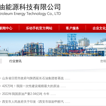
新闻中心
乐动手机官方网站
客户服务
企业文化
行业资讯
您现
山东省日照市政府与陕西延长石油集团签署战 ......
425万吨！我国一次性建设规模最大的原油 ......
2022年我国原油产量2.04亿吨 今年 ......
西安市人民政府关于印发《西安市鼓励甲醇汽 ......