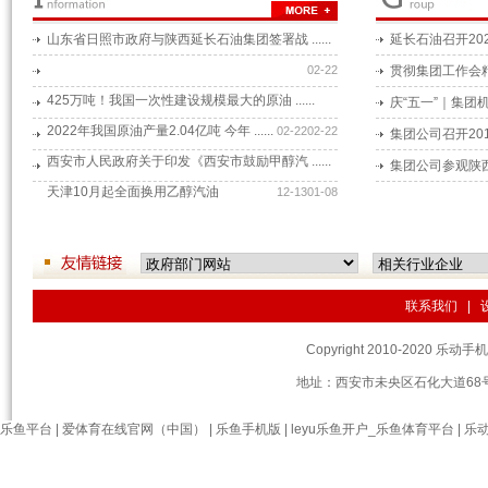
山东省日照市政府与陕西延长石油集团签署战 ......
延长石油召开2022
02-22
贯彻集团工作会精神 
425万吨！我国一次性建设规模最大的原油 ......
庆“五一”｜集团机
2022年我国原油产量2.04亿吨 今年 ......
02-22
02-22
集团公司召开20
西安市人民政府关于印发《西安市鼓励甲醇汽 ......
集团公司参观陕
天津10月起全面换用乙醇汽油
12-13
01-08
联系我们
|
Copyright 2010-2020 乐动
地址：西安市未央区石化大道68号
乐鱼平台
|
爱体育在线官网（中国）
|
乐鱼手机版
|
leyu乐鱼开户_乐鱼体育平台
|
乐